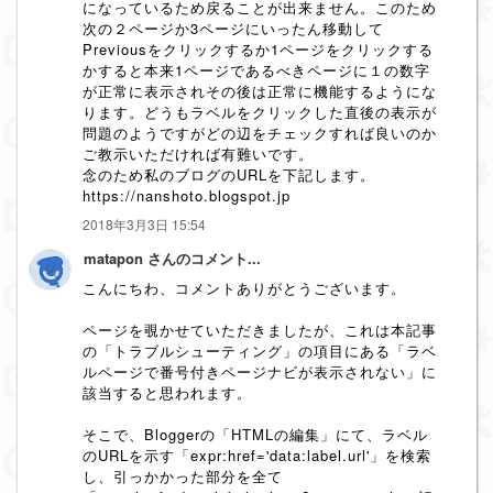
になっているため戻ることが出来ません。このため
次の２ページか3ページにいったん移動して
Previousをクリックするか1ページをクリックする
かすると本来1ページであるべきページに１の数字
が正常に表示されその後は正常に機能するようにな
ります。どうもラベルをクリックした直後の表示が
問題のようですがどの辺をチェックすれば良いのか
ご教示いただければ有難いです。
念のため私のブログのURLを下記します。
https://nanshoto.blogspot.jp
2018年3月3日 15:54
matapon さんのコメント...
こんにちわ、コメントありがとうございます。
ページを覗かせていただきましたが、これは本記事
の「トラブルシューティング」の項目にある「ラベ
ルページで番号付きページナビが表示されない」に
該当すると思われます。
そこで、Bloggerの「HTMLの編集」にて、ラベル
のURLを示す「expr:href='data:label.url'」を検索
し、引っかかった部分を全て