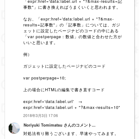
「expr:href='data:label.url + "?&max-results=記
事数"」に書き換えればうまくいくと思われます。
なお、「expr:href='data:label.url + "?&max-
results=記事数"」の「記事数」については、ガジ
ェットに設定したページナビのコードの中にある
「var postperpage：数値」の数値と合わせた方が
いいと思います。
例）
ガジェットに設定したページナビのコード
var postperpage=10;
上の場合にHTMLの編集で書き直すコード
expr:href='data:label.url' →
expr:href='data:label.url + "?&max-results=10"
2018年3月3日 17:06
Noriyuki Tomimatsu さんのコメント...
対処法有り難うございます、早速やってみます。