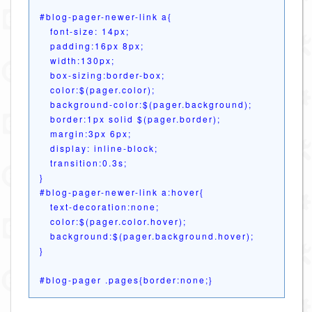
#blog-pager-newer-link a{
font-size: 14px;

   padding:16px 8px;

   width:130px;

   box-sizing:border-box;

   color:$(pager.color);

   background-color:$(pager.background);

   border:1px solid $(pager.border);

   margin:3px 6px;

   display: inline-block;

   transition:0.3s;
}
#blog-pager-newer-link a:hover{
text-decoration:none;

   color:$(pager.color.hover);

   background:$(pager.background.hover);
}
#blog-pager .pages{border:none;}