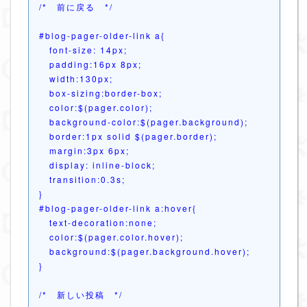
/* 前に戻る */
#blog-pager-older-link a{
font-size: 14px;

   padding:16px 8px;

   width:130px;

   box-sizing:border-box;

   color:$(pager.color);

   background-color:$(pager.background);

   border:1px solid $(pager.border);

   margin:3px 6px;

   display: inline-block;

   transition:0.3s;
}
#blog-pager-older-link a:hover{
text-decoration:none;

   color:$(pager.color.hover);

   background:$(pager.background.hover);
}
/* 新しい投稿 */