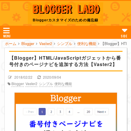
BLOGGER LABO
Bloggerカスタマイズのための備忘録
MENU
SIDE
ホーム
Blogger
Vaster2
シンプル
便利な機能
【Blogger】H
【Blogger】HTML/JavaScriptガジェットから番
号付きのページナビを追加する方法【Vaster2】
2018/02/22
2020/09/04
Blogger
Vaster2
シンプル
便利な機能