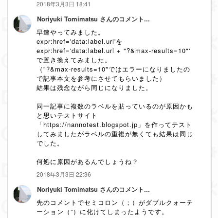
2018年3月3日 18:41
Noriyuki Tomimatsu さんのコメント...
早速やってみました。
expr:href='data:label.url'を
expr:href='data:label.url + "?&max-results=10"'
で置き換えてみました。
（"?&max-results=10"ではエラーになりましたの
で記事本文を参考にさせてもらいました）
結果は残念ながら同じになりました。
同一記事に複数のラベルを貼っているのが原因かも
と思いテストサイト
「https://nannotest.blogspot.jp」を作ってテスト
してみましたがラベルの重複が無くても結果は同じ
でした。
何処に原因があるんでしょうね？
2018年3月3日 22:36
Noriyuki Tomimatsu さんのコメント...
先のコメントでセミコロン（；）がダブルクォーテ
ーション（”）に化けてしまったようです。