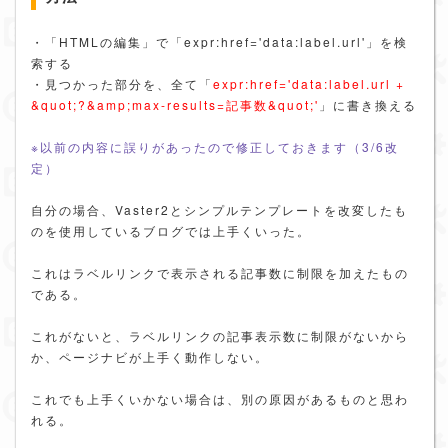
・「HTMLの編集」で「expr:href='data:label.url'」を検
索する
・見つかった部分を、全て「
expr:href='data:label.url +
&quot;?&amp;max-results=記事数&quot;'
」に書き換える
※以前の内容に誤りがあったので修正しておきます（3/6改
定）
自分の場合、Vaster2とシンプルテンプレートを改変したも
のを使用しているブログでは上手くいった。
これはラベルリンクで表示される記事数に制限を加えたもの
である。
これがないと、ラベルリンクの記事表示数に制限がないから
か、ページナビが上手く動作しない。
これでも上手くいかない場合は、別の原因があるものと思わ
れる。