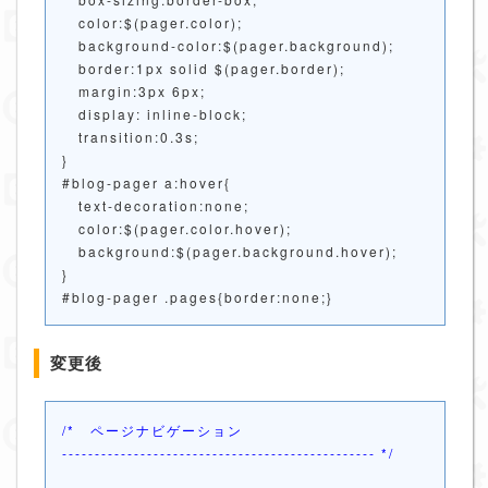
color:$(pager.color);
background-color:$(pager.background);
border:1px solid $(pager.border);
margin:3px 6px;
display: inline-block;
transition:0.3s;
}
#blog-pager a:hover{
text-decoration:none;
color:$(pager.color.hover);
background:$(pager.background.hover);
}
#blog-pager .pages{border:none;}
変更後
/* ページナビゲーション
------------------------------------------------ */